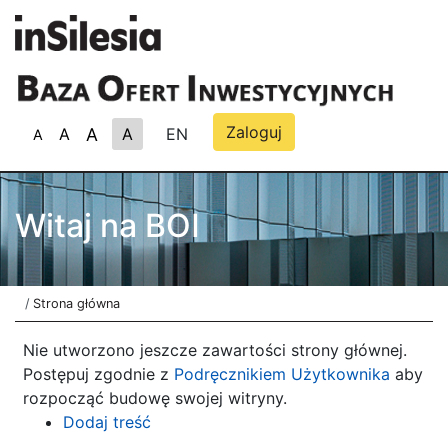
Przejdź
do
treści
Menu
Zaloguj
A
A
A
EN
A
konta
użytkownika
Witaj na BOI
Ścieżka
Strona główna
nawigacyjna
Nie utworzono jeszcze zawartości strony głównej.
Postępuj zgodnie z
Podręcznikiem Użytkownika
aby
rozpocząć budowę swojej witryny.
Dodaj treść